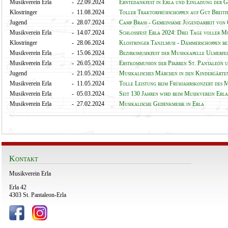
Musikverein Erla
- 22.09.2024
Erntedankfest in Erla und Einladung der 
Klostringer
- 11.08.2024
Toller Traktorfrühschoppen auf Gut Breitf
Jugend
- 28.07.2024
Camp Brass - Gemeinsame Jugendarbeit von
Musikverein Erla
- 14.07.2024
Schlossfest Erla 2024: Drei Tage voller 
Klostringer
- 28.06.2024
Klostringer Tanzlmusi - Dämmerschoppen be
Musikverein Erla
- 15.06.2024
Bezirksmusikfest der Musikkapelle Ulmerf
Musikverein Erla
- 26.05.2024
Erstkommunion der Pfarren St. Pantaleon 
Jugend
- 21.05.2024
Musikalisches Märchen in den Kindergärte
Musikverein Erla
- 11.05.2024
Tolle Leistung beim Frühjahrskonzert des 
Musikverein Erla
- 05.03.2024
Seit 130 Jahren wird beim Musikverein Erla
Musikverein Erla
- 27.02.2024
Musikalische Gedenkmesse in Erla
Kontakt
Musikverein Erla
Erla 42
4303 St. Pantaleon-Erla