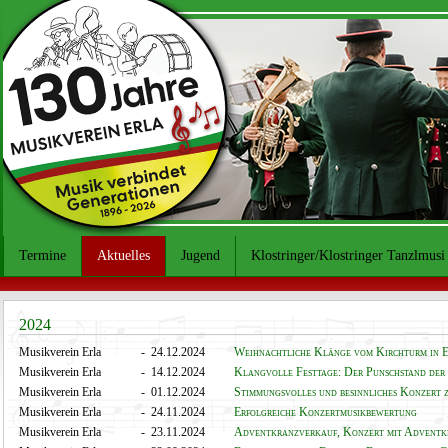
Termine
Aktuelles
Jugend
Klostringer/Klostringer Tanzlmusi
2024
Musikverein Erla
- 24.12.2024
Weihnachtliche Klänge vom Kirchturm in 
Musikverein Erla
- 14.12.2024
Klangvolle Festtage: Der Punschstand der 
Musikverein Erla
- 01.12.2024
Stimmungsvolles und besinnliches Konzert z
Musikverein Erla
- 24.11.2024
Erfolgreiche Konzertmusikbewertung
Musikverein Erla
- 23.11.2024
Adventkranzverkauf, Konzert mit Adventkr