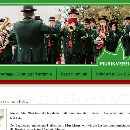
ostringer/Klostringer Tanzlmusi
Begräbnismusik
Schlossfest Erla 202
aleon und Erla
Am 26. Mai 2024 fand die feierliche Erstkommunion der Pfarren St. Pantaleon und Erla
Erla statt.
Der Tag begann mit einem Treffen beim Musikhaus, wo wir die Erstkommunionskinder
alle Festbesucher beim Pfarrhof abholten.