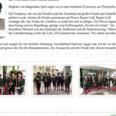
Begleitet von klingendem Spiel zogen wir in einer festlichen Prozession zur Pfarrkirche.
Die Festmesse, die von den Kindern und der Gemeinde mit großer Freude und Andacht
gefeiert wurde, feierten die Kinder gemeinsam mit Pfarrer Rupert Grill. Rupert Grill
ermutigte alle, den Schatz des Glaubens zu entdecken und zu pflegen. Die Messe began
dem Einzug und der Begrüßung, gefolgt vom Eröffnungslied „Du bist ein Schatz“. Ein
besonderer Moment war das Entzünden der Taufkerzen und die Tauferneuerung. Währe
der Gabenbereitung wurde das Lied „Wir kommen hier zusammen. Wir stehen am Altar.
ngen.
f und sorgten für eine festliche Stimmung. Anschließend fand eine Agape statt, bei der wir die
aft genoss die Zeit des Beisammenseins, des Austauschs und der Freude über diesen besonder
nach