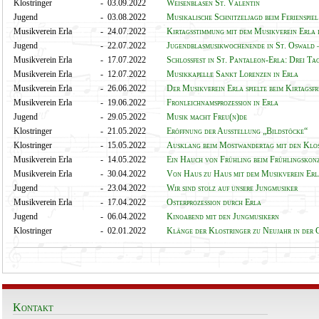
Klostringer
- 03.09.2022
Weisenblasen St. Valentin
Jugend
- 03.08.2022
Musikalische Schnitzeljagd beim Ferienspiel
Musikverein Erla
- 24.07.2022
Kirtagsstimmung mit dem Musikverein Erla 
Jugend
- 22.07.2022
Jugendblasmusikwochenende in St. Oswald 
Musikverein Erla
- 17.07.2022
Schlossfest in St. Pantaleon-Erla: Drei T
Musikverein Erla
- 12.07.2022
Musikkapelle Sankt Lorenzen in Erla
Musikverein Erla
- 26.06.2022
Der Musikverein Erla spielte beim Kirtagsf
Musikverein Erla
- 19.06.2022
Fronleichnamsprozession in Erla
Jugend
- 29.05.2022
Musik macht Freu(n)de
Klostringer
- 21.05.2022
Eröffnung der Ausstellung „Bildstöcke“
Klostringer
- 15.05.2022
Ausklang beim Mostwandertag mit den Klo
Musikverein Erla
- 14.05.2022
Ein Hauch von Frühling beim Frühlingskon
Musikverein Erla
- 30.04.2022
Von Haus zu Haus mit dem Musikverein Er
Jugend
- 23.04.2022
Wir sind stolz auf unsere Jungmusiker
Musikverein Erla
- 17.04.2022
Osterprozession durch Erla
Jugend
- 06.04.2022
Kinoabend mit den Jungmusikern
Klostringer
- 02.01.2022
Klänge der Klostringer zu Neujahr in der 
Kontakt