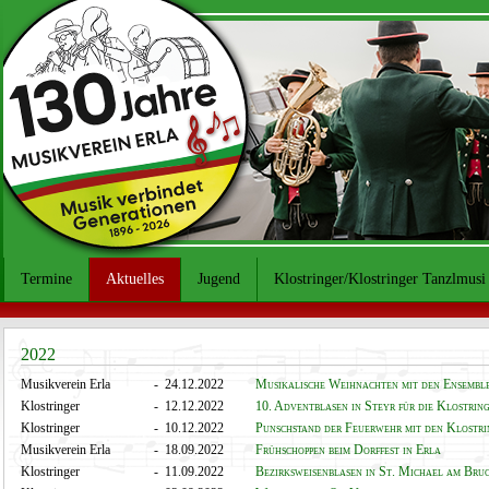
Termine
Aktuelles
Jugend
Klostringer/Klostringer Tanzlmusi
2022
Musikverein Erla
- 24.12.2022
Musikalische Weihnachten mit den Ensemble
Klostringer
- 12.12.2022
10. Adventblasen in Steyr für die Klostrin
Klostringer
- 10.12.2022
Punschstand der Feuerwehr mit den Klostr
Musikverein Erla
- 18.09.2022
Frühschoppen beim Dorffest in Erla
Klostringer
- 11.09.2022
Bezirksweisenblasen in St. Michael am Bru