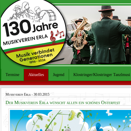
Termine
Aktuelles
Jugend
Klostringer/Klostringer Tanzlmusi
Musikverein Erla
- 30.03.2015
Der Musikverein Erla wünscht allen ein schönes Osterfest