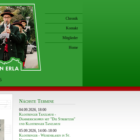
Chronik
Kontakt
Mitglieder
Home
6
Nächste Termine
04.09.2026, 18:00
Klostringer Tanzlmusi -
Dämmerschoppen mit "Die Strebitzer"
und Klostringer Tanzlmusi
05.09.2026, 14:00–18:00
Klostringer - Weisenblasen in St.