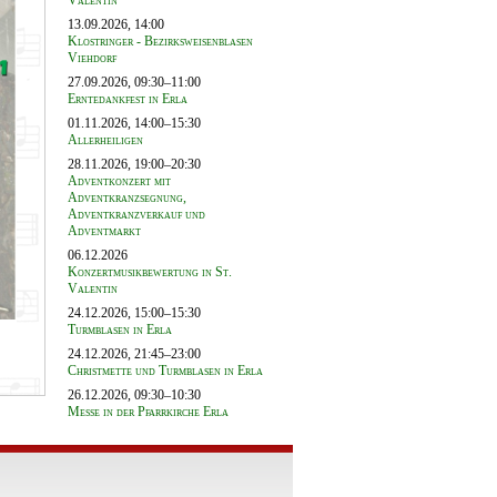
Valentin
13.09.2026, 14:00
Klostringer - Bezirksweisenblasen
Viehdorf
27.09.2026, 09:30–11:00
Erntedankfest in Erla
01.11.2026, 14:00–15:30
Allerheiligen
28.11.2026, 19:00–20:30
Adventkonzert mit
Adventkranzsegnung,
Adventkranzverkauf und
Adventmarkt
06.12.2026
Konzertmusikbewertung in St.
Valentin
24.12.2026, 15:00–15:30
Turmblasen in Erla
24.12.2026, 21:45–23:00
Christmette und Turmblasen in Erla
26.12.2026, 09:30–10:30
Messe in der Pfarrkirche Erla