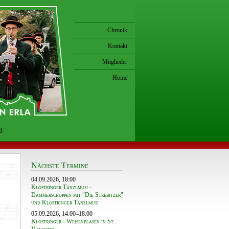
Chronik
Kontakt
Mitglieder
Home
8
Nächste Termine
04.09.2026, 18:00
Klostringer Tanzlmusi -
Dämmerschoppen mit "Die Strebitzer"
und Klostringer Tanzlmusi
05.09.2026, 14:00–18:00
Klostringer - Weisenblasen in St.