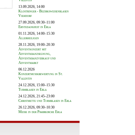
Valentin
13.09.2026, 14:00
Klostringer - Bezirksweisenblasen
Viehdorf
27.09.2026, 09:30–11:00
Erntedankfest in Erla
01.11.2026, 14:00–15:30
Allerheiligen
28.11.2026, 19:00–20:30
Adventkonzert mit
Adventkranzsegnung,
Adventkranzverkauf und
Adventmarkt
06.12.2026
Konzertmusikbewertung in St.
Valentin
24.12.2026, 15:00–15:30
Turmblasen in Erla
24.12.2026, 21:45–23:00
Christmette und Turmblasen in Erla
26.12.2026, 09:30–10:30
Messe in der Pfarrkirche Erla