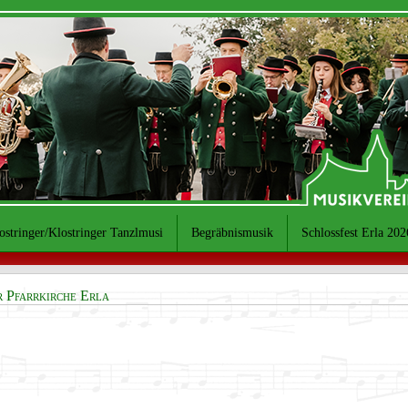
ostringer/Klostringer Tanzlmusi
Begräbnismusik
Schlossfest Erla 202
r Pfarrkirche Erla