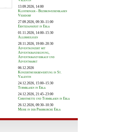
Valentin
13.09.2026, 14:00
Klostringer - Bezirksweisenblasen
Viehdorf
27.09.2026, 09:30–11:00
Erntedankfest in Erla
01.11.2026, 14:00–15:30
Allerheiligen
28.11.2026, 19:00–20:30
Adventkonzert mit
Adventkranzsegnung,
Adventkranzverkauf und
Adventmarkt
06.12.2026
Konzertmusikbewertung in St.
Valentin
24.12.2026, 15:00–15:30
Turmblasen in Erla
24.12.2026, 21:45–23:00
Christmette und Turmblasen in Erla
26.12.2026, 09:30–10:30
Messe in der Pfarrkirche Erla