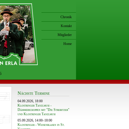
Chronik
Kontakt
Mitglieder
Home
6
Nächste Termine
04.09.2026, 18:00
Klostringer Tanzlmusi -
Dämmerschoppen mit "Die Strebitzer"
und Klostringer Tanzlmusi
05.09.2026, 14:00–18:00
Klostringer - Weisenblasen in St.