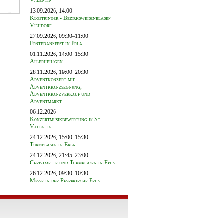
Valentin
13.09.2026, 14:00
Klostringer - Bezirksweisenblasen
Viehdorf
27.09.2026, 09:30–11:00
Erntedankfest in Erla
01.11.2026, 14:00–15:30
Allerheiligen
28.11.2026, 19:00–20:30
Adventkonzert mit
Adventkranzsegnung,
Adventkranzverkauf und
Adventmarkt
06.12.2026
Konzertmusikbewertung in St.
Valentin
24.12.2026, 15:00–15:30
Turmblasen in Erla
24.12.2026, 21:45–23:00
Christmette und Turmblasen in Erla
26.12.2026, 09:30–10:30
Messe in der Pfarrkirche Erla