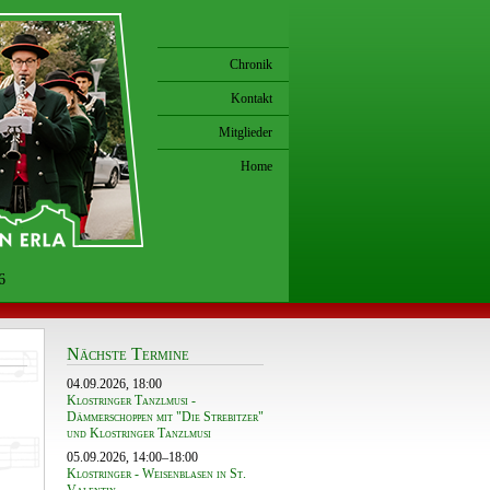
Chronik
Kontakt
Mitglieder
Home
6
Nächste Termine
04.09.2026, 18:00
Klostringer Tanzlmusi -
Dämmerschoppen mit "Die Strebitzer"
und Klostringer Tanzlmusi
05.09.2026, 14:00–18:00
Klostringer - Weisenblasen in St.