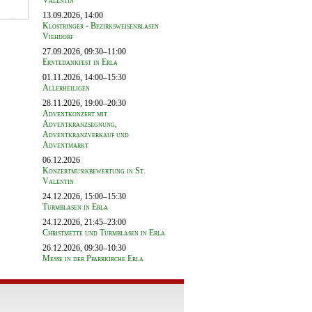
Valentin
13.09.2026, 14:00
Klostringer - Bezirksweisenblasen
Viehdorf
27.09.2026, 09:30–11:00
Erntedankfest in Erla
01.11.2026, 14:00–15:30
Allerheiligen
28.11.2026, 19:00–20:30
Adventkonzert mit
Adventkranzsegnung,
Adventkranzverkauf und
Adventmarkt
06.12.2026
Konzertmusikbewertung in St.
Valentin
24.12.2026, 15:00–15:30
Turmblasen in Erla
24.12.2026, 21:45–23:00
Christmette und Turmblasen in Erla
26.12.2026, 09:30–10:30
Messe in der Pfarrkirche Erla