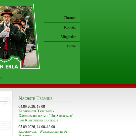
Chronik
Kontakt
Mitglieder
Home
6
Nächste Termine
04.09.2026, 18:00
Klostringer Tanzlmusi -
Dämmerschoppen mit "Die Strebitzer"
und Klostringer Tanzlmusi
05.09.2026, 14:00–18:00
Klostringer - Weisenblasen in St.