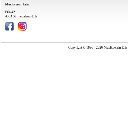
Musikverein Erla
Erla 42
4303 St. Pantaleon-Erla
Copyright © 1896 - 2026 Musikverein Erla -