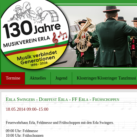
Termine
Aktuelles
Jugend
Klostringer/Klostringer Tanzlmusi
Erla Swingers - Dorffest Erla - FF Erla - Frühschoppen
18.05.2014 09:00–15:00
Feuerwehrhaus Erla, Feldmesse und Frühschoppen mit den Erla Swingers.
09:00 Uhr: Feldmesse
10:00 Uhr: Frühschoppen